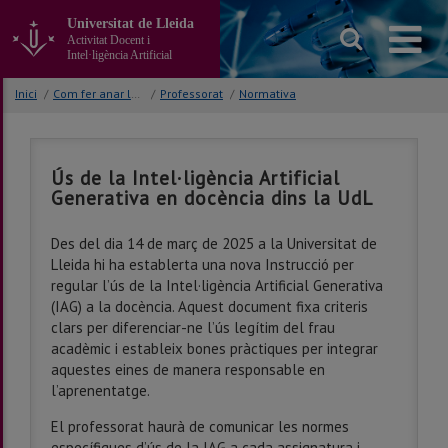
Anar
Universitat de Lleida
al
Activitat Docent i
contingut
Intel·ligència Artificial
principal
de
Inici
/
Com fer anar la IA
/
Professorat
/
Normativa
la
pàgina
Ús de la Intel·ligència Artificial
Generativa en docència dins la UdL
Des del dia 14 de març de 2025 a la Universitat de
Lleida hi ha establerta una nova Instrucció per
regular l’ús de la Intel·ligència Artificial Generativa
(IAG) a la docència. Aquest document fixa criteris
clars per diferenciar-ne l’ús legítim del frau
acadèmic i estableix bones pràctiques per integrar
aquestes eines de manera responsable en
l’aprenentatge.
El professorat haurà de comunicar les normes
específiques d’ús de la IAG a cada assignatura i